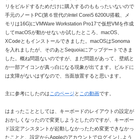
リをビルドするためだけに購入するのももったいないので
手元のノートPC(第６世代のIntel Corei5 6200U搭載、メ
モリは16G)にVMWare Workstation Pro17で仮想VMを作成
してmacOSが動かせないか試したところ、macOS、
XCodeともインストールできました。macOSはSonoma
を入れましたが、そのあとSequoiaにアップデートできま
した。概ね問題ないのですが、まだ問題があって、壁紙と
か一部アイコンが真っ白になる現象が出てます。ビルドに
は支障がないはずなので、当面放置すると思います。
主に参考にしたのは
このページ
と
この動画
です。
はまったこととしては、キーボードのレイアウトの設定が
おかしくなったので変更しようとしたのですが、キーボー
ド設定アシスタントが起動しなかったため変更できなかっ
たことと、設定からAppleのアカウントでログインしよう