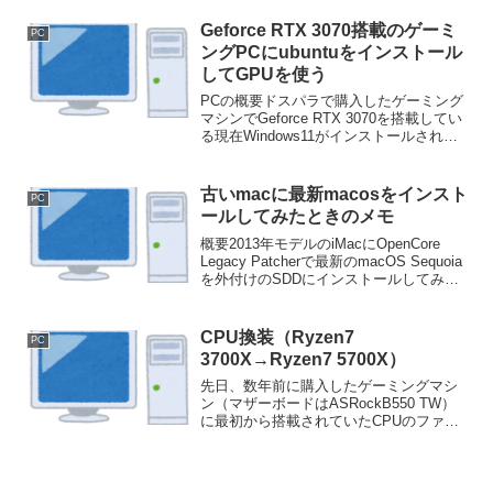
にしました。YouTubeのとある動画でお
すすめされていた虎徹シリーズの新製...
Geforce RTX 3070搭載のゲーミ
PC
ングPCにubuntuをインストール
してGPUを使う
PCの概要ドスパラで購入したゲーミング
マシンでGeforce RTX 3070を搭載してい
る現在Windows11がインストールされて
いるCPUはRyzen3700X、メモリは
32GByte。購入後にSSD(SATA内蔵型)を
追加。このSS...
古いmacに最新macosをインスト
PC
ールしてみたときのメモ
概要2013年モデルのiMacにOpenCore
Legacy Patcherで最新のmacOS Sequoia
を外付けのSDDにインストールしてみた
今のところ特に問題なく動作しており、
古い機種の割にはそれほどストレスは感
じていないXCod...
CPU換装（Ryzen7
PC
3700X→Ryzen7 5700X）
先日、数年前に購入したゲーミングマシ
ン（マザーボードはASRockB550 TW）
に最初から搭載されていたCPUのファン
を交換したのですが、このCPUがRyzen7
3700Xという古めの世代(zen2)のため、つ
いでにCPUもzen3のR...