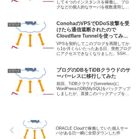
して４つのインスタンスを稼働し、ブロ
グなどの個人的なサーバを複数運用して
いましたが、突如すべてのサーバにアク
セスできなくなってしまってました。oci
のダッシュボードで確認しようとした
ConohaのVPSでDDoS攻撃を受
クラウド
ら、各リソー...
けたら通信遮断されたので
Cloudflare Tunnelを使ってみた
件
VPSを契約してこのブログを再開してか
ら1か月くらいたったある日、突然ブログ
にアクセスできなくなりました。SSHで
VPSに入ることもできない状態になって
ました。しかし、VPSの管理画面で見た
らVPSは問題なく立ち上がっています。
ブログのDBをTiDBクラウドのサ
クラウド
最初は何が起...
ーバーレスに移行してみた
前回、TiDBクラウド(Serverless)に
WordPressのDB(MySQL)をバックアップ
しましたが、直接このバックアップを使
ってWordPressが使えるかやってみまし
た。まずは以下のようにdocker-
compose.ymlに...
ORACLE Cloudで稼働していた個人サー
バがある日一瞬に全部ダウンした件