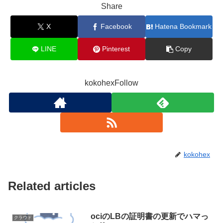
Share
X
Facebook
Hatena Bookmark
LINE
Pinterest
Copy
kokohexFollow
kokohex
Related articles
ociのLBの証明書の更新でハマっ
クラウド