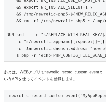
    && export NR_INSTALL_USE_CP_NOT_LN=1 \

    && export NR_INSTALL_SILENT=1 \

    && /tmp/newrelic-php5-${NEW_RELIC_AGEN
    && rm -rf /tmp/newrelic-php5-* /tmp/nr
RUN sed -i -e "s/REPLACE_WITH_REAL_KEY/${N
    -e "s/newrelic.appname[[:space:]]=[[:s
    -e '$anewrelic.daemon.address="newreli
    $(php -r "echo(PHP_CONFIG_FILE_SCAN_DI
あとは、WEBアプリでnewrelic_record_custom_eventと
いうAPIを使ってイベントを登録します。
 newrelic_record_custom_event("MyAppReport