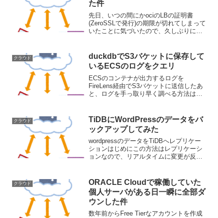
た件
先日、いつの間にかociのLBの証明書
(ZeroSSLで発行)の期限が切れてしまって
いたことに気づいたので、久しぶりに
certbotで証明書を作成してみましたが、
LBの証明書を更新した後ブラウザからア
クセスできなくなってしまいました。
duckdbでS3バケットに保存して
クラウド
色々調...
いるECSのログをクエリ
ECSのコンテナが出力するログを
FireLens経由でS3バケットに送信したあ
と、ログを手っ取り早く調べる方法はな
いかと調べていたらduckdbというのがあ
ったので試してみましたのでメモしま
す。docker-compose.ymlは以下の通...
TiDBにWordPressのデータをバ
クラウド
ックアップしてみた
wordpressのデータをTiDBへレプリケー
ションはじめにこの方法はレプリケーシ
ョンなので、リアルタイムに変更が反映
されるが、TiDB Cloudの無料枠
（Serverlessクラスタ）では使えない。
TiDB Cloud Dedicat...
ORACLE Cloudで稼働していた
クラウド
個人サーバがある日一瞬に全部ダ
ウンした件
数年前からFree Tierなアカウントを作成